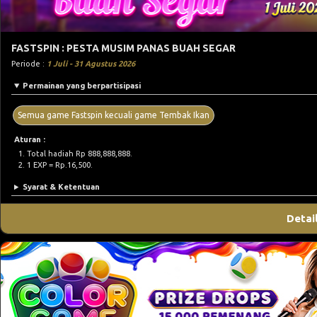
FASTSPIN : PESTA MUSIM PANAS BUAH SEGAR
Periode :
1 Juli - 31 Agustus 2026
Permainan yang berpartisipasi
Semua game Fastspin kecuali game Tembak Ikan
Aturan :
Total hadiah Rp 888,888,888.
1 EXP = Rp.16,500.
Syarat & Ketentuan
Detai