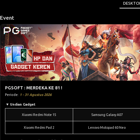
DESKTO
Event
PGSOFT : MERDEKA KE 81 !
Periode:
1 - 31 Agustus 2026
Undian Gadget
Xiaomi Redmi Note 15
Samsung Galaxy A07
Xiaomi Redmi Pad 2
Lenovo Motopad 60 Neo