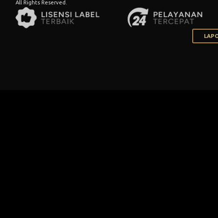
All Rights Reserved.
LAPO