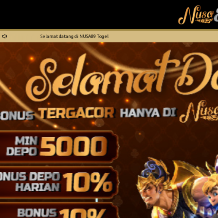
atang di NUSA89 Togel
Selamat datang di NUSA89 Togel