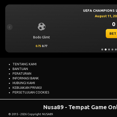
UEFA CHAMPIONS 
August 11, 20
0 
Previous
BET
Bodo Glimt
0.75
0.77
TENTANG KAMI
BANTUAN
PERATURAN
INFORMASI BANK
HUBUNGI KAMI
KEBIJAKAN PRIVASI
PERSETUJUAN COOKIES
Nusa89 - Tempat Game Onli
© 2015 - 2026 Copyright NUSA89.